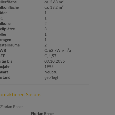
2
llerfläche
ca. 2,68 m
2
alkonfläche
ca. 13,2 m
äder
1
C
1
alkone
2
ellplätze
3
ller
1
aragen
1
bstellräume
2
2
WB
C, 63 kWh/m
a
GEE
C, 1,57
ltig bis
09.10.2035
aujahr
1995
auart
Neubau
ustand
gepflegt
ontaktieren Sie uns
Florian Enner