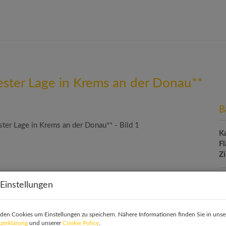
ter Lage in Krems an der Donau**
B
K
F
Z
Einstellungen
P
Ka
den Cookies um Einstellungen zu speichern. Nähere Informationen finden Sie in unse
zerklärung
und unserer
Cookie Policy
.