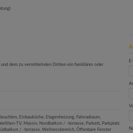
htung)
A
E
 und dem zu vermittelnden Dritten ein familiäres oder
A
V
leuchten
Einbauküche
Etagenheizung
Fahrradraum
atelliten-TV
Massiv
Nordbalkon / -terrasse
Parkett
Parkplatz
N
üdbalkon / -terrasse
Wellnessbereich
Öffenbare Fenster