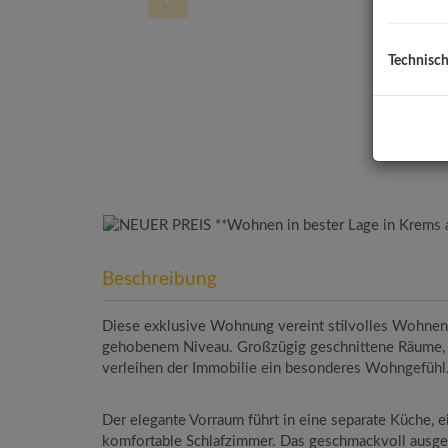
Technisc
Beschreibung
Diese exklusive Wohnung vereint stilvolles Wohnen
gehobenem Niveau. Großzügig geschnittene Räume, 
verleihen der Immobilie ein besonderes Wohngefühl
Der elegante Vorraum führt in eine separate Küche, 
komfortable Schlafzimmer. Das geschmackvoll ausge