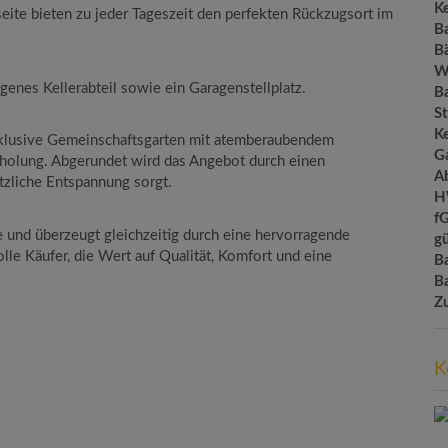
Ke
seite bieten zu jeder Tageszeit den perfekten Rückzugsort im
B
B
W
genes Kellerabteil sowie ein Garagenstellplatz.
B
St
Ke
exklusive Gemeinschaftsgarten mit atemberaubendem
G
holung. Abgerundet wird das Angebot durch einen
A
tzliche Entspannung sorgt.
H
f
e und überzeugt gleichzeitig durch eine hervorragende
gü
le Käufer, die Wert auf Qualität, Komfort und eine
B
B
Z
K