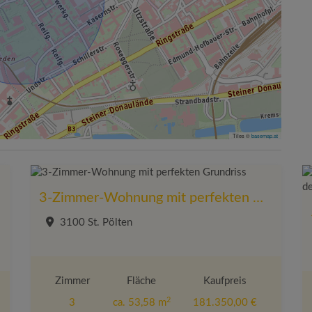
Tiles ©
basemap.at
3-Zimmer-Wohnung mit perfekten Grundriss
ring
3100 St. Pölten
Zimmer
Fläche
Kaufpreis
2
3
ca. 53,58 m
181.350,00 €