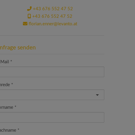
+43 676 552 47 52
+43 676 552 47 52
florian.enner@levanto.at
nfrage senden
-Mail
nrede
orname
achname