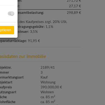
etriebskosten:
271,72 €
msatzsteuer:
27,17 €
onatliche Gesamtbelastung:
298,89 €
ovision:
3% des Kaufpreises zzgl. 20% USt.
rundbucheintragungsgebühr:
1,1%
eptieren
runderwerbsteuer:
3,5%
eparaturrücklage:
91,95 €
asisdaten zur Immobilie
bjektnr.
2189/41
immer
3
ermarktungsart
Kauf
bjektart
Wohnung
aufpreis
390.000,00 €
utzungsart
Wohnen
2
läche
ca. 85 m
2
ohnfläche
ca. 85 m