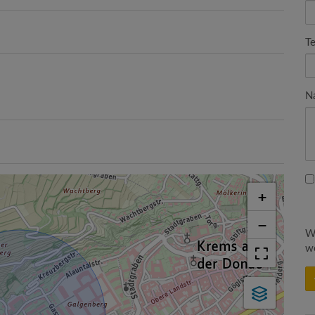
Te
Na
+
−
Wi
we