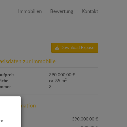
Immobilien
Bewertung
Kontakt
Download Expose
asisdaten zur Immobilie
aufpreis
390.000,00 €
2
läche
ca. 85 m
immer
3
reisinformation
ufpreis:
390.000,00 €
rer