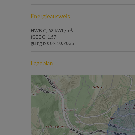
Energieausweis
2
HWB
C, 63 kWh/m
a
fGEE
C, 1,57
gültig bis
09.10.2035
Lageplan