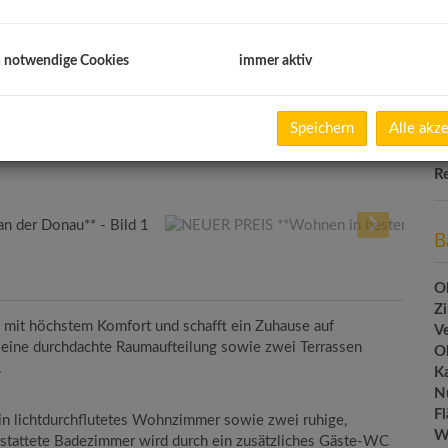
B
U
m
h notwendige Cookies
immer aktiv
Pr
G
Speichern
Alle akz
G
R
B
O
Z
 mit höchstem Komfort und schafft ein Zuhause auf
V
eine durchdachte Raumaufteilung sowie zwei Terrassen
O
.
K
N
F
ein lichtdurchflutetes Wohnzimmer sowie zwei ruhige,
W
stattete Badezimmer wird durch ein zusätzliches Gäste-WC