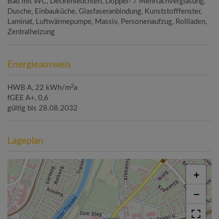
Bad mit WC
Deckenleuchten
Doppel- / Mehrfachverglasung
Dusche
Einbauküche
Glasfaseranbindung
Kunststofffenster
Laminat
Luftwärmepumpe
Massiv
Personenaufzug
Rollladen
Zentralheizung
Energieausweis
2
HWB
A, 22 kWh/m
a
fGEE
A+, 0,6
gültig bis
28.08.2032
Lageplan
+
−