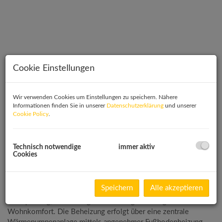
Cookie Einstellungen
Wir verwenden Cookies um Einstellungen zu speichern. Nähere
Informationen finden Sie in unserer
Datenschutzerklärung
und unserer
Cookie Policy
.
Technisch notwendige
immer aktiv
Beschreibung
Cookies
WOHNPROJEKT HIHO6 | TOP 35
Speichern
Alle akzeptieren
Alle Wohnungen überzeugen durch eine durchdachte
Raumplanung, hochwertige Ausstattung und zeitgemäßen
Wohnkomfort. Die Beheizung erfolgt über eine zentrale