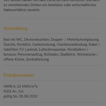
Wir weisen darauf hin, dass zwischen dem Vermittler und dem
zu vermittelnden Dritten ein familiäres oder wirtschaftliches
Naheverhältnis besteht.
Ausstattung
Bad mit WC
Deckenleuchten
Doppel- / Mehrfachverglasung
Dusche
Fernblick
Gartennutzung
Glasfaseranbindung
Kabel /
Satelliten-TV
Laminat
Luftwärmepumpe
Nordbalkon / -
terrasse
Personenaufzug
Rollladen
Stadtblick
Wohnküche /
offene Küche
Zentralheizung
Energieausweis
2
HWB
A, 22 kWh/m
a
fGEE
A+, 0,6
gültig bis
28.08.2032