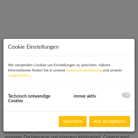
Cookie Einstellungen
Wir verwenden Cookies um Einstellungen zu speichern. Nähere
Informationen finden Sie in unserer
Datenschutzerklärung
und unserer
Cookie Policy
.
Technisch notwendige
immer aktiv
Cookies
Beschreibung
Die Wohnung
Speichern
Alle akzeptieren
Top 37 ist eine gut geschnittene 4-Zimmer-Wohnung mit 3
Schlafzimmer, Wohnküche, Vorraum, Badezimmer mit Dusche,
sonniger Dachterrasse und eigenem Kellerabteil. Geheizt wird