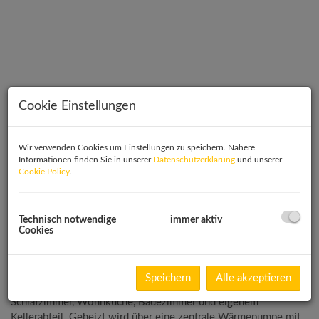
Cookie Einstellungen
Wir verwenden Cookies um Einstellungen zu speichern. Nähere
Informationen finden Sie in unserer
Datenschutzerklärung
und unserer
Cookie Policy
.
Technisch notwendige
immer aktiv
Cookies
Beschreibung
Die Wohnung
Speichern
Alle akzeptieren
Top 43 ist eine gut geschnittene 3-Zimmer-Wohnung mit 2
Schlafzimmer, Wohnküche, Badezimmer und eigenem
Kellerabteil. Geheizt wird über eine zentrale Wärmepumpe mit