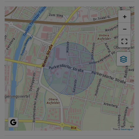
+
−
Tiles ©
basemap.at