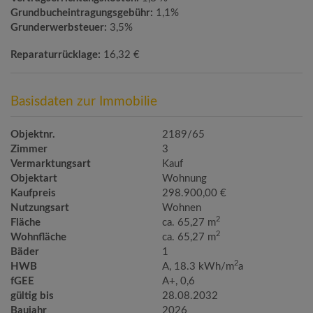
Grundbucheintragungsgebühr:
1,1%
Grunderwerbsteuer:
3,5%
Reparaturrücklage:
16,32 €
Basisdaten zur Immobilie
Objektnr.
2189/65
Zimmer
3
Vermarktungsart
Kauf
Objektart
Wohnung
Kaufpreis
298.900,00 €
Nutzungsart
Wohnen
2
Fläche
ca. 65,27 m
2
Wohnfläche
ca. 65,27 m
Bäder
1
2
HWB
A, 18.3 kWh/m
a
fGEE
A+, 0,6
gültig bis
28.08.2032
Baujahr
2026