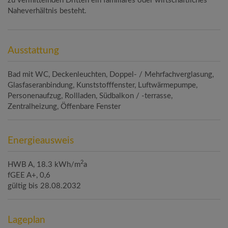
zu vermittelnden Dritten ein familiäres oder wirtschaftliches
Naheverhältnis besteht.
Ausstattung
Bad mit WC
Deckenleuchten
Doppel- / Mehrfachverglasung
Glasfaseranbindung
Kunststofffenster
Luftwärmepumpe
Personenaufzug
Rollladen
Südbalkon / -terrasse
Zentralheizung
Öffenbare Fenster
Energieausweis
2
HWB
A, 18.3 kWh/m
a
fGEE
A+, 0,6
gültig bis
28.08.2032
Lageplan