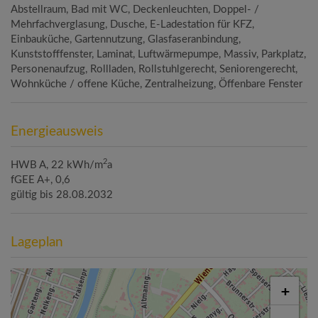
Abstellraum
Bad mit WC
Deckenleuchten
Doppel- /
Mehrfachverglasung
Dusche
E-Ladestation für KFZ
Einbauküche
Gartennutzung
Glasfaseranbindung
Kunststofffenster
Laminat
Luftwärmepumpe
Massiv
Parkplatz
Personenaufzug
Rollladen
Rollstuhlgerecht
Seniorengerecht
Wohnküche / offene Küche
Zentralheizung
Öffenbare Fenster
Energieausweis
2
HWB
A, 22 kWh/m
a
fGEE
A+, 0,6
gültig bis
28.08.2032
Lageplan
+