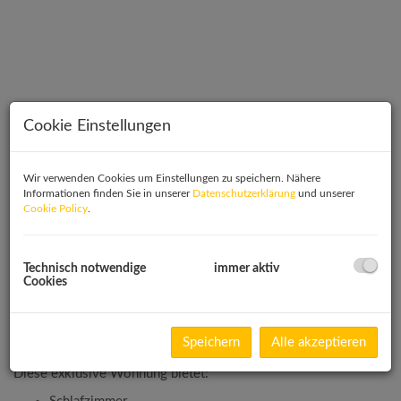
Cookie Einstellungen
Wir verwenden Cookies um Einstellungen zu speichern. Nähere
Informationen finden Sie in unserer
Datenschutzerklärung
und unserer
Cookie Policy
.
Technisch notwendige
immer aktiv
Beschreibung
Cookies
Top 21 – 2-Zimmer-Wohnung mit moderner Ausstattung
Speichern
Alle akzeptieren
Diese exklusive Wohnung bietet: