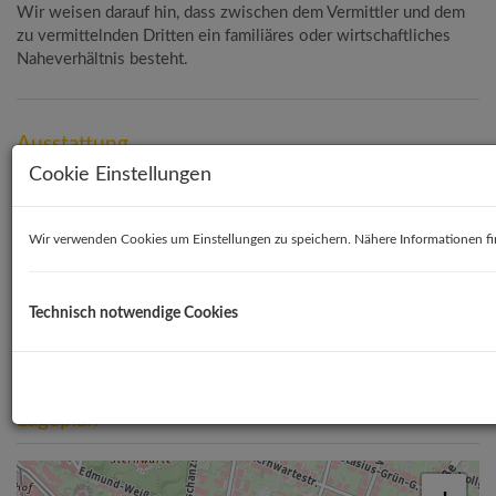
Wir weisen darauf hin, dass zwischen dem Vermittler und dem
zu vermittelnden Dritten ein familiäres oder wirtschaftliches
Naheverhältnis besteht.
Ausstattung
Cookie Einstellungen
Deckenleuchten
Etagenheizung
Gas
Parkett
Personenaufzug
Toilette
Wir verwenden Cookies um Einstellungen zu speichern. Nähere Informationen fi
Energieausweis
Technisch notwendige Cookies
2
HWB
C, 54 kWh/m
a
Lageplan