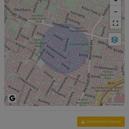
+
−
Tiles ©
basemap.at
Download Expose